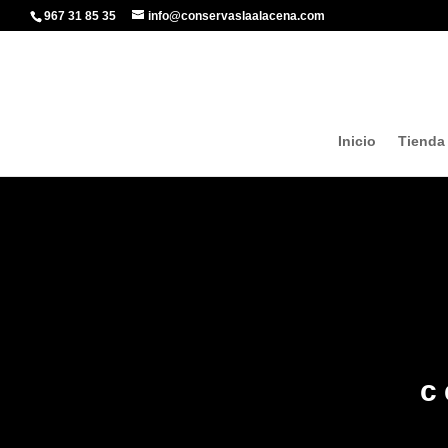
967 31 85 35
info@conservaslaalacena.com
Inicio
Tienda
c