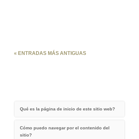
para una cena rápida como para un aperitivo
sofisticado. No pierdas la oportunidad de
impresionar con este plato versátil, rápido y lleno
de sabor.
« ENTRADAS MÁS ANTIGUAS
Qué es la página de inicio de este sitio web?
Cómo puedo navegar por el contenido del
sitio?