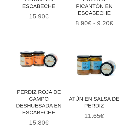
ESCABECHE
PICANTÓN EN
ESCABECHE
15.90
€
Rango
8.90
€
-
9.20
€
de
precios
desde
8.90€
hasta
9.20€
PERDIZ ROJA DE
CAMPO
ATÚN EN SALSA DE
DESHUESADA EN
PERDIZ
ESCABECHE
11.65
€
15.80
€