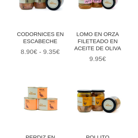
CODORNICES EN
LOMO EN ORZA
ESCABECHE
FILETEADO EN
ACEITE DE OLIVA
Rango
8.90
€
-
9.35
€
9.95
€
de
precios:
desde
8.90€
hasta
9.35€
PERDIZ EN
POLLITO