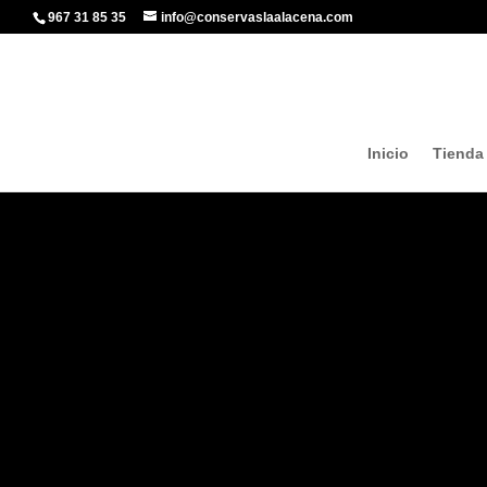
967 31 85 35
info@conservaslaalacena.com
Inicio
Tienda