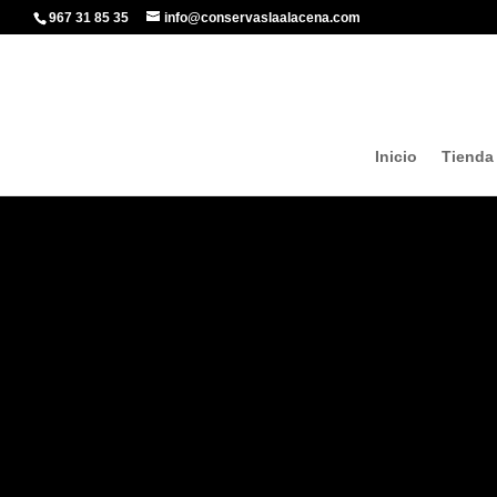
967 31 85 35
info@conservaslaalacena.com
Inicio
Tienda