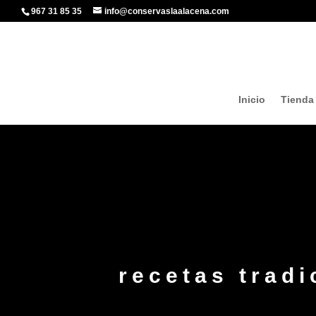
967 31 85 35
info@conservaslaalacena.com
Inicio
Tienda
recetas trad