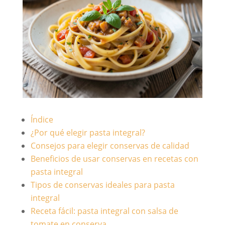
Índice
¿Por qué elegir pasta integral?
Consejos para elegir conservas de calidad
Beneficios de usar conservas en recetas con
pasta integral
Tipos de conservas ideales para pasta
integral
Receta fácil: pasta integral con salsa de
tomate en conserva