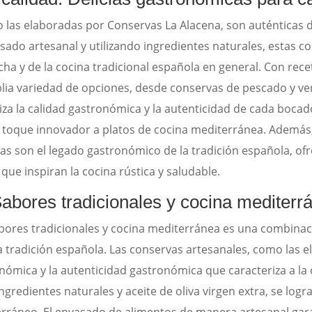
o las elaboradas por Conservas La Alacena, son auténticas
sado artesanal y utilizando ingredientes naturales, estas c
cha y de la cocina tradicional española en general. Con rece
lia variedad de opciones, desde conservas de pescado y v
za la calidad gastronómica y la autenticidad de cada bocad
 toque innovador a platos de cocina mediterránea. Además,
as son el legado gastronómico de la tradición española, of
que inspiran la cocina rústica y saludable.
Sabores tradicionales y cocina mediterr
res tradicionales y cocina mediterránea es una combinació
a tradición española. Las conservas artesanales, como las 
onómica y la autenticidad gastronómica que caracteriza a la
gredientes naturales y aceite de oliva virgen extra, se logr
ráneo. El envasado de alimentos de manera artesanal garan