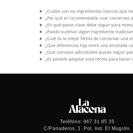
¿Cuáles son los ingredientes básicos que n
¿Por qué es recomendable usar conservas art
¿En qué pasos clave debe seguir para monta
¿Puedo sustituir algún ingrediente tradiciona
¿Cuál es la mejor forma de conservar una e
¿Qué diferencias hay entre una ensalada cam
¿Qué consejos adicionales puedo seguir par
¿Es posible adaptar esta receta para hacer 
Teléfono: 967 31 85 35
C/Panaderos, 1 .Pol. Ind. El Mugrón.