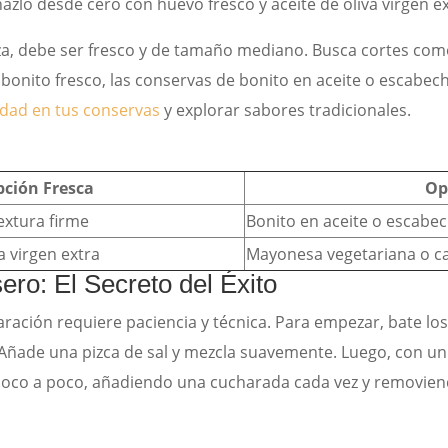
azlo desde cero con huevo fresco y aceite de oliva virgen ex
, debe ser fresco y de tamaño mediano. Busca cortes como 
s bonito fresco, las conservas de bonito en aceite o escab
edad en tus conservas
y explorar sabores tradicionales.
ción Fresca
Op
textura firme
Bonito en aceite o escabec
a virgen extra
Mayonesa vegetariana o c
ero: El Secreto del Éxito
reparación requiere paciencia y técnica. Para empezar, bate l
ñade una pizca de sal y mezcla suavemente. Luego, con un 
a poco a poco, añadiendo una cucharada cada vez y removie